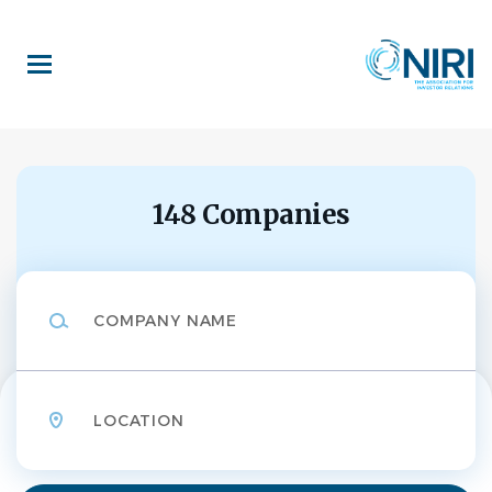
Skip
to
main
content
148 Companies
Company
Name
Location