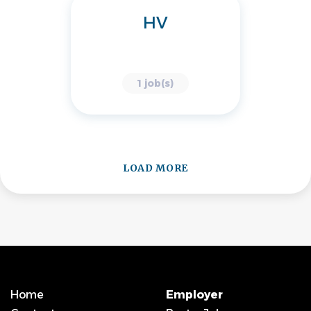
HV
1 job(s)
LOAD MORE
Home
Employer