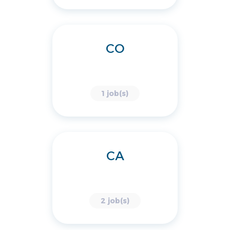
CO
1 job(s)
CA
2 job(s)