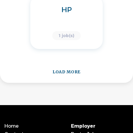
HP
1 job(s)
LOAD MORE
Home
Employer