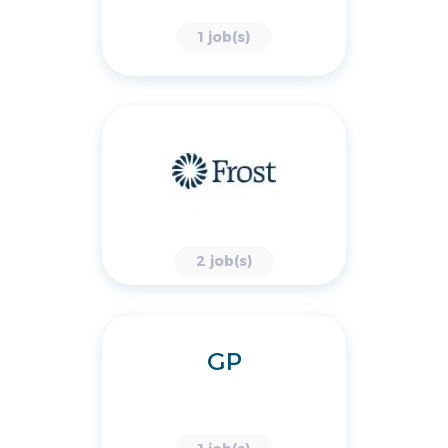
1 job(s)
2 job(s)
GP