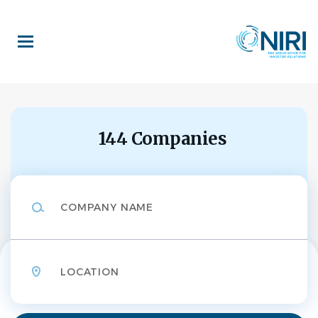
Skip
to
main
content
144 Companies
Company
Name
Location