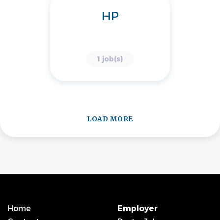
HP
1 job(s)
LOAD MORE
Home
Employer