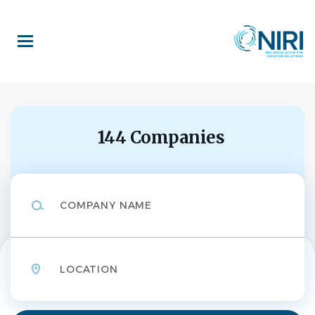
Skip
to
main
content
144 Companies
Company
Name
Location