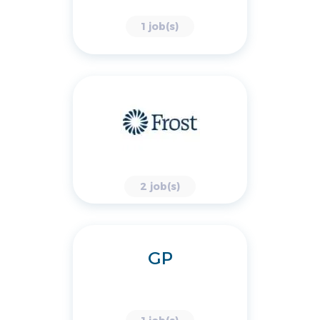
1 job(s)
2 job(s)
GP