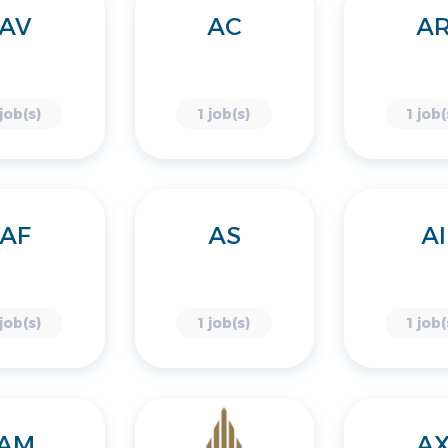
AV
AC
A
 job(s)
1 job(s)
1 job(
AF
AS
AI
 job(s)
1 job(s)
1 job(
AM
A