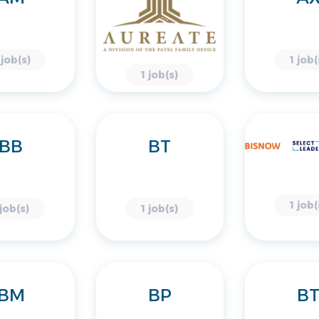
 job(s)
1 job(
1 job(s)
BB
BT
1 job(
 job(s)
1 job(s)
BM
BP
B