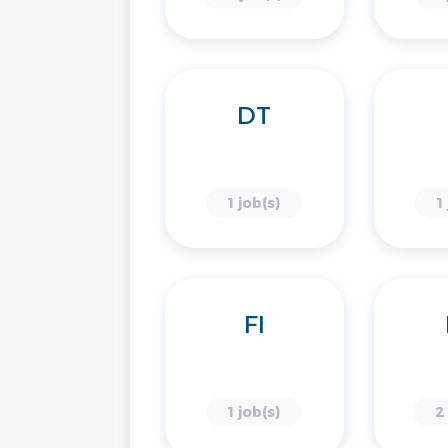
DT
1 job(s)
1
FI
1 job(s)
2