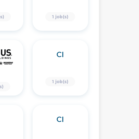
s)
1 job(s)
CI
1 job(s)
s)
CI