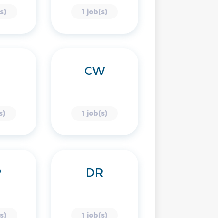
s)
1 job(s)
P
CW
s)
1 job(s)
P
DR
s)
1 job(s)