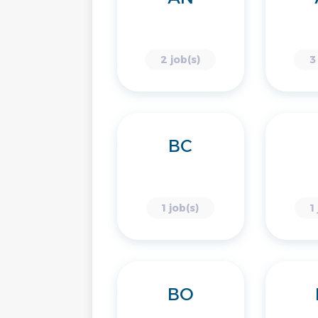
2 job(s)
3
BC
1 job(s)
1
BO