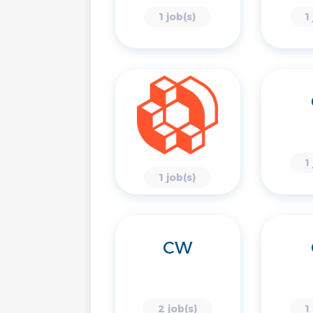
1 job(s)
1
1
1 job(s)
CW
2 job(s)
1