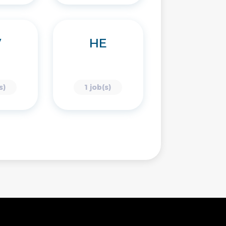
V
HE
s)
1 job(s)