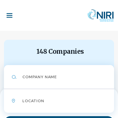
Skip
to
main
content
148 Companies
Company
Name
Location