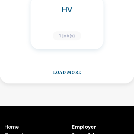
HV
1 job(s)
LOAD MORE
Home
Employer