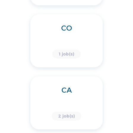
CO
1 job(s)
CA
2 job(s)