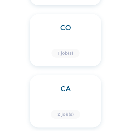
CO
1 job(s)
CA
2 job(s)