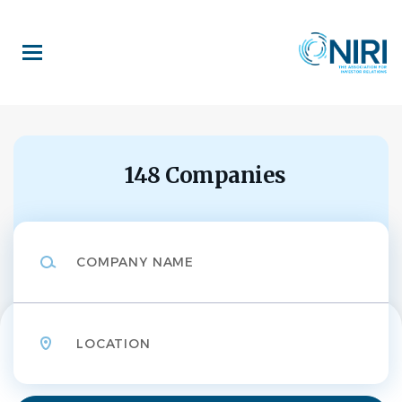
Skip
to
main
content
148 Companies
Company
Name
Location