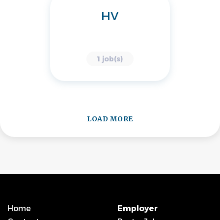
HV
1 job(s)
LOAD MORE
Home
Employer