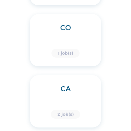
CO
1 job(s)
CA
2 job(s)