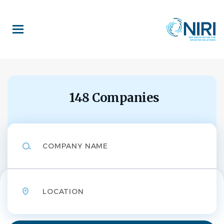
Skip
to
main
content
148 Companies
Company
Name
Location