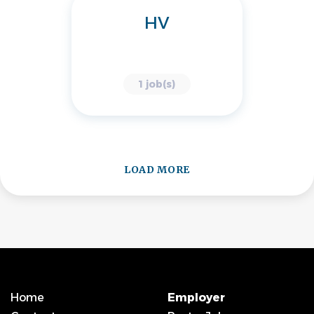
HV
1 job(s)
LOAD MORE
Home
Employer